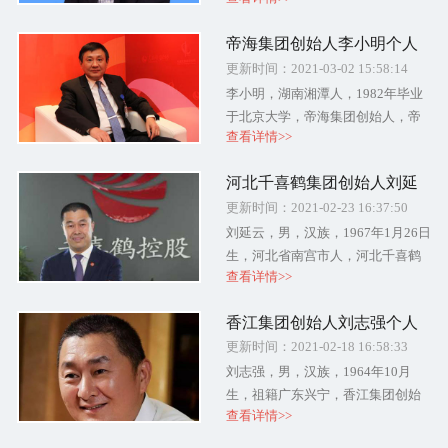
(600520)实际控制人。
帝海集团创始人李小明个人
简介及创业经历
更新时间：2021-03-02 15:58:14
李小明，湖南湘潭人，1982年毕业
于北京大学，帝海集团创始人，帝
查看详情>>
海集团投资控股集团有限公司董事
长。2020年2月26日，以90亿元人民
河北千喜鹤集团创始人刘延
币财富名列《2020世茂深....
云个人简介及创业经历
更新时间：2021-02-23 16:37:50
刘延云，男，汉族，1967年1月26日
生，河北省南宫市人，河北千喜鹤
查看详情>>
集团创始人，现任河北千喜鹤集
团、禧云国际集团创始人兼董事长
香江集团创始人刘志强个人
，河北省总商会副会长。千喜鹤牌
简介及创业经历
更新时间：2021-02-18 16:58:33
鲜....
刘志强，男，汉族，1964年10月
生，祖籍广东兴宁，香江集团创始
查看详情>>
人，香江集团董事局主席。 2020年2
月26日，刘志强、翟美卿夫妇以190