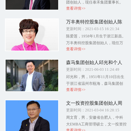
团创始人，现任泰禾集团董事长。
查看详情>>
2020年3月20日,黄其森家族以200亿
元人民币财富名列《2020胡润全球
万丰奥特控股集团创始人陈
房地产富豪榜》第99....
爱莲个人简介及创业经历
更新时间：2021-03-15 16:21:34
陈爱莲，1958年1月生于浙江新昌。
万丰奥特控股集团创始人，现任万
查看详情>>
丰奥特控股集团董事局主席。2020
年，陈爱莲、吴良定夫妇以185亿元
森马集团创始人邱光和个人
人民币财富位列《2020衡....
简介及创业经历
更新时间：2021-06-03 11:24:49
邱光和，男，1951年11月10日出生
于浙江省温州市瓯海，森马集团创
查看详情>>
始人，森马集团有限公司董事长。
2020年4月7日，邱光和及家族以28
文一投资控股集团创始人周
亿美元财富位列《202....
文育个人简介及创业经历
更新时间：2021-03-04 16:28:15
周文育，男，安徽省合肥人，中科
大EMBA工商管理硕士，文一投资控
查看详情>>
股集团创始人、董事长,中发科技