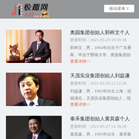
移动菜单 V
奥园集团创始人郭梓文个人
简介及创业经历
更新时间：2021-05-25 10:59:38
郭梓文，男，1964年出生于广东番
禺，毕业于暨南大学。奥园集团创
查看详情>>
始人，现任奥园集团董事会主席、
执行董事。2020年3月20日,郭梓文
天茂实业集团创始人刘益谦
以170亿元人民币财富名列《....
个人简介及创业经历
更新时间：2021-05-26 12:12:26
刘益谦，男，1963年出生上海，祖
籍湖北，天茂实业集团创始人，现
查看详情>>
任天茂实业集团股份有限公司董事
长。2020年2月26日，刘益谦家族以
泰禾集团创始人黄其森个人
410亿元人民币财富名列《2....
简介及创业经历
更新时间：2021-05-27 14:39:20
黄其森，男，1965年出生，泰禾集