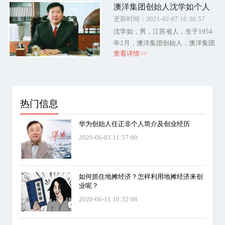
澳洋集团创始人沈学如个人
亿元人民币财富名列《2....
简介及创业经历
更新时间：2021-02-07 16:38:57
沈学如，男，江苏省人，生于1954
年2月，澳洋集团创始人，澳洋集团
查看详情>>
有限公司董事长、总裁。2019年10
月10日，《2019年胡润百富榜》揭
晓，沈学如、沈卿父女以....
热门信息
华为创始人任正非个人简介及创业经历
2020-06-03 11:57:00
如何抓住地摊经济？怎样利用地摊经济来创
业呢？
2020-06-11 10:32:08